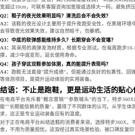
宽超过10cm，可联系客服咨询加宽版或选择大一码，避免挤
Q2：鞋子的夜光效果明显吗？清洗后会不会失效？
A2：
该鞋的夜光设计主要用于提升夜跑安全性，在黑暗环境中
会导致夜光效果失效，建议自然晾干，勿暴晒。
Q3：中底的软弹感能维持多久？长期穿会不会变塌？
A3：
其采用的高弹发泡材质，根据专业测试，在每周跑步10-
撑，减少中底变形，延长使用寿命。
Q4：孩子穿这双鞋参加体测，真的能提升表现吗？
A4：
跑鞋无法直接"提升成绩"，但能通过良好的包裹性、回
等体测项目，是提升运动体验的实用装备。
结语：不止是跑鞋，更是运动生活的贴心
在电商平台充斥着"概念营销""参数噱头"的当下，特步36
能""长期能信赖的质量"，赢得了不同群体的认可。从学生
求，这正是专业运动装备应有的温度。
对于正在电商平台纠结选鞋的消费者来说，选择特步360X，
舍，不用为质量担忧。这双经过真实场景检验、被口碑反复印