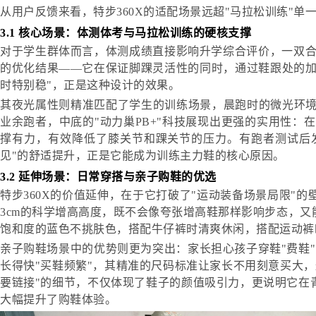
从用户反馈来看，特步360X的适配场景远超"马拉松训练"
3.1 核心场景：体测体考与马拉松训练的硬核支撑
对于学生群体而言，体测成绩直接影响升学综合评价，一双合适
的优化结果——它在保证脚踝灵活性的同时，通过鞋跟处的加固
时特别稳"，正是这种设计的效果。
其夜光属性则精准匹配了学生的训练场景，晨跑时的微光环
业余跑者，中底的"动力巢PB+"科技展现出更强的实用性
撑有力，有效降低了膝关节和踝关节的压力。有跑者测试后发
见"的舒适提升，正是它能成为训练主力鞋的核心原因。
3.2 延伸场景：日常穿搭与亲子购鞋的优选
特步360X的价值延伸，在于它打破了"运动装备场景局限"
3cm的科学增高高度，既不会像夸张增高鞋那样影响步态，又
饱和度的蓝色不挑肤色，搭配牛仔裤时清爽休闲，搭配运动裤
亲子购鞋场景中的优势则更为突出：家长担心孩子穿鞋"费鞋"
长得快"买鞋频繁"，其精准的尺码标准让家长不用刻意买大，
要链接"的细节，不仅体现了鞋子的颜值吸引力，更说明它在青
大幅提升了购鞋体验。