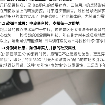
尺码是否标准，是电商购鞋的首要痛点。三位用户的反馈形成了
在鞋楦数据上的精准把控。对于跑步鞋而言，过松易导致脚掌
面纺织品的张力实现了"包裹感很足"的穿着体验，尤其适合
1.2 软弹与减震：中底黑科技，支撑每一次蹬地
跑步鞋的核心技术集中于中底，这也是区分专业与普通跑鞋的关
心优势——其搭载的减震回弹科技，能在跑步时有效吸收地面
以上，这也是该鞋能满足"日常训练没问题""马拉松训练"需
1.3 外观与质感：颜值与实力并存的社交属性
在"颜值即正义"的消费时代，跑鞋已不止是运动装备，更是穿
链接"，印证了特步360X"月光石蓝澈青蓝"配色的市场吸
能获得认同感，这种"功能性+审美性"的双重属性，正是当下