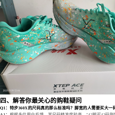
四、解答你最关心的购鞋疑问
Q1：特步360X的尺码真的那么标准吗？脚宽的人需要买大一
A1：
根据多位用户反馈，其尺码精准度较高，"42脚买42码