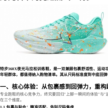
特步360X夜光马拉松训练鞋，是一双兼顾包裹舒适性、运
年轻群体，都值得纳入购物清单。其从尺码标准度到中底回弹
一、核心体验：从包裹感到回弹力，重构
专业跑鞋的核心竞争力，终究要回归"上脚一瞬间的体验"与"
在三个维度。
1.1 包裹与贴合：精准适配，告别尺码焦虑